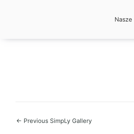
Skip
Nasze
to
Nasze 
content
Post
←
Previous SimpLy Gallery
navigation