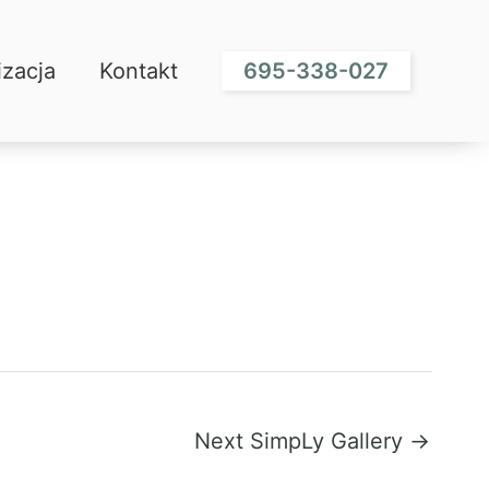
lizacja
Kontakt
695-338-027
izacja
Kontakt
695-338-027
Next SimpLy Gallery
→