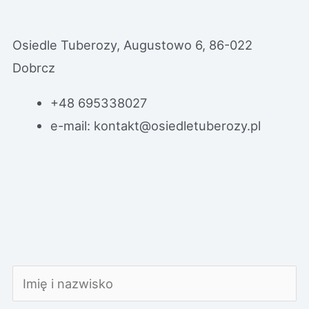
Zapytaj o ten apartament
Osiedle Tuberozy, Augustowo 6, 86-022
Dobrcz
+48 695338027
e-mail: kontakt@osiedletuberozy.pl
Zobacz kartę mieszkań ze schematami