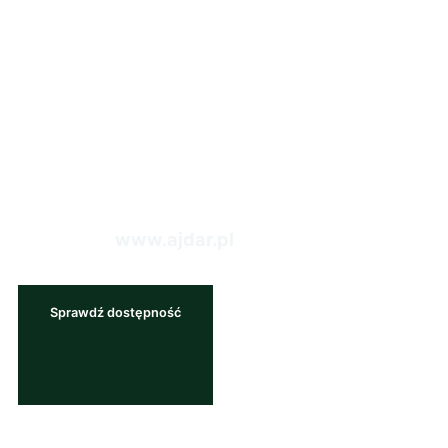
niezbędne w życiu codziennym. Osiedle
Tuberozy to inwestycja, którą z dumą realizuje
firma Ajdar Sp. z o.o.. To właśnie Ajdar Sp. z
o.o. jest autorem tego wyjątkowego projektu,
który został zaprojektowany z myślą o
najwyższym komforcie i funkcjonalności.
Zapraszamy do zapoznania się z naszą ofertą
na stronie:
www.ajdar.pl
Sprawdź dostępność