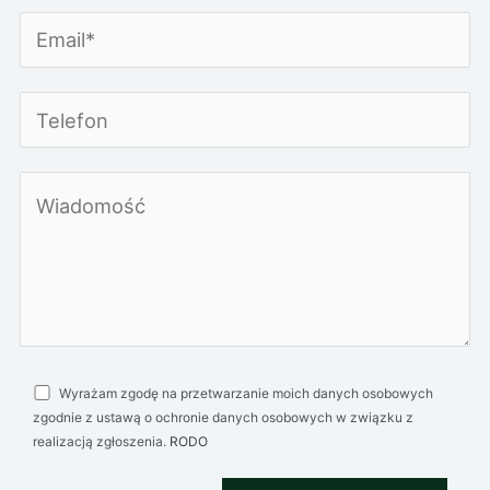
Zobacz lokal w 3D
Zobacz kartę mieszkań ze schematami
Zobacz kartę mieszkań ze schematami
Zobacz lokal w 3D
Wyrażam zgodę na przetwarzanie moich danych osobowych
zgodnie z ustawą o ochronie danych osobowych w związku z
Zapytaj o ten apartament
realizacją zgłoszenia.
RODO
Zapytaj o ten apartament